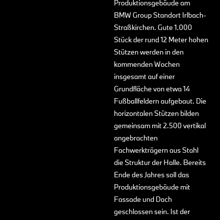
Regenwasser das Wasser ablaufen kann. Mit einem
Produktionsgebäude am
umweltfreundlichen Lichtkonzept wird die Lichtintensität der
BMW Group Standort Irlbach-
Außenbeleuchtung sinnvoll minimiert. Um die Bebauung der
Straßkirchen. Gute 1.000
Fläche zu kompensieren, entstehen ökologische
Stück der rund 12 Meter hohen
Aufwertungsmaßnahmen in der Nähe und auf dem Gelände
Stützen werden in den
selbst, zum Beispiel Blühwiesen. Jetzt gilt es, mit Architekten,
kommenden Wochen
Landschaftsplanern und im Dialog mit den Bürgern der Region
insgesamt auf einer
ein stimmiges Konzept zu entwickeln
Grundfläche von etwa 14
Fußballfeldern aufgebaut. Die
Mehr zu unseren anspruchsvollen Zielen im Bereich
horizontalen Stützen bilden
Nachhaltigkeit erfahren Sie hier:
gemeinsam mit 2.500 vertikal
angebrachten
NACHHALTIGKEIT
Fachwerkträgern aus Stahl
die Struktur der Halle. Bereits
Ende des Jahres soll das
Produktionsgebäude mit
Fassade und Dach
geschlossen sein. Ist der