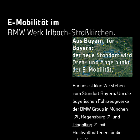
E-Mobilität im
BMW Werk Irlbach-Straßkirchen.
Aus Bayern, für
Bayern:
der neue Standort wird
Dreh- und Angelpunkt
der E-Mobilität.
Für uns ist klar: Wir stehen
zum Standort Bayern. Um die
bayerischen Fahrzeugwerke
der
BMW Group in München
,
Regensburg
und
Dingolfing
mit
Hochvoltbatterien für die