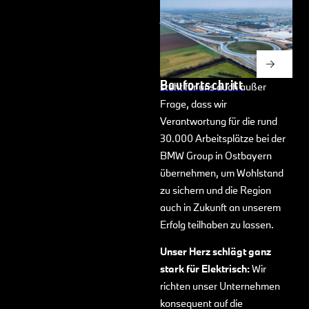
bayerisch:
Die über 100-
jährige Geschichte der
Bayerischen Motoren Werke
und der Region sind fest
miteinander verwurzelt. So
Baufortschritt
steht für uns auch außer
Frage, dass wir
Verantwortung für die rund
30.000 Arbeitsplätze bei der
BMW Group in Ostbayern
übernehmen, um Wohlstand
zu sichern und die Region
auch in Zukunft an unserem
Erfolg teilhaben zu lassen.
Unser Herz schlägt ganz
stark für Elektrisch:
Wir
richten unser Unternehmen
konsequent auf die