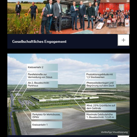
Gesellschaftliches Engagement
Wir übernehmen Verantwortung.
Gesellschaftliches Engagement ist im unternehmerischen
Selbstverständnis der BMW Group fest verankert. Die BMW
Group unterstützt das gesellschaftliche Leben unter anderem
durch Sponsoring-Partnerschaften in den Bereichen Kultur,
Sport, Umwelt und Bildung: zum Beispiel „Blühender
Landkreis“ und das „Technik-Haus“.
Die BMW Group übernimmt soziale Verantwortung, um
dauerhaft einen positiven Beitrag zur Entwicklung der Region
zu leisten, in der das Unternehmen aktiv ist. Dies reicht von