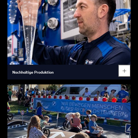
Nachhaltige Produktion
Das BMW Group Werk Regensburg hat zum Ziel, die
Produktion mit möglichst geringem Ressourceneinsatz zu
etablieren und CO2-Emissionen zu reduzieren. Der Einsatz
erneuerbarer Energien, die Vermeidung und Reduktion des
Ressourcenverbrauchs sowie die Wiederverwendung von
Materialien, spielen dabei eine wichtige Rolle. Alle Prozesse im
Presswerk, der Lackiererei bis hin zur Logistik werden optimiert