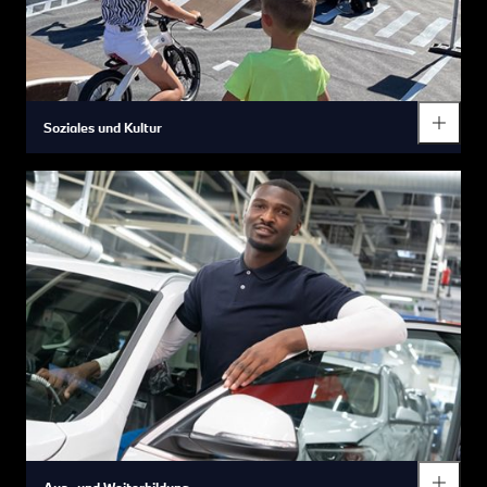
und verbessert.
Soziales und Kultur
Verantwortung übernehmen und Zukunft gestalten sind
grundlegende Werte der BMW Group. Das BMW Group Werk
Regensburg arbeitet deshalb eng mit der Region zusammen,
um Themen wie Wirtschaft, Umwelt und Gesellschaft aktiv
mitzugestalten und als größter Arbeitgeber der Region
gesellschaftliche Verantwortung zu übernehmen.
Es werden gemeinnützige Organisationen durch regelmäßige
Fahrzeugspenden unterstützt, Vereine wie die MINT-Labs
Regensburg gefördert, sowie Veranstaltungen wie der
Landkreislauf gesponsert, um die Bedeutung von Wissenschaft
und Technik zu unterstreichen sowie die Integration und
Aus- und Weiterbildung