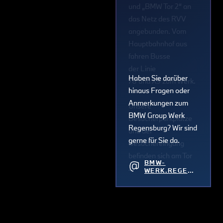
und „BMW Tor 2“ an
das Netz des RVV
angebunden. Vom
Hauptbahnhof aus
fahren Busse
der Linie
Haben Sie darüber
78 und X9 zum Werk.
hinaus Fragen oder
Anmerkungen zum
Unsere
BMW Group Werk
Besucherparkplätze
Regensburg? Wir sind
und der
gerne für Sie da.
Besuchereingang
befinden sich am Tor
BMW-
2.
WERK.REGENS
BURG@BMW.D
E