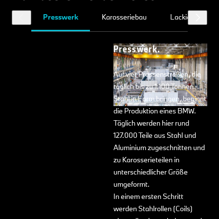
Presswerk
Karosseriebau
Lackiererei
Presswerk.
Auf vier Pressenstraßen, die
täglich bis zu 1.100 Tonnen
Stahl in Form bringen, beginnt
die Produktion eines BMW.
Täglich werden hier rund
127.000 Teile aus Stahl und
Aluminium zugeschnitten und
zu Karosserieteilen in
unterschiedlicher Größe
umgeformt.
In einem ersten Schritt
werden Stahlrollen (Coils)