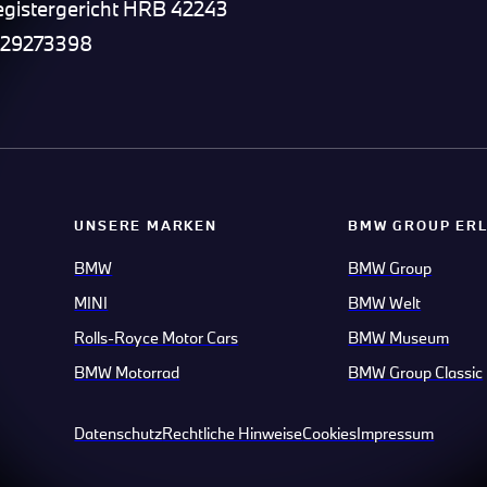
egistergericht HRB 42243
 129273398
UNSERE MARKEN
BMW GROUP ER
BMW
BMW Group
MINI
BMW Welt
Rolls-Royce Motor Cars
BMW Museum
BMW Motorrad
BMW Group Classic
Datenschutz
Rechtliche Hinweise
Cookies
Impressum