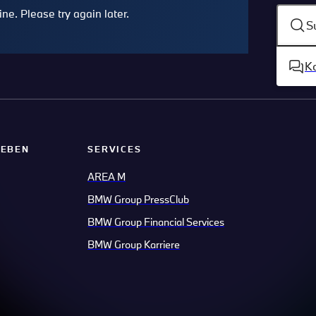
S
K
LEBEN
SERVICES
AREA M
BMW Group PressClub
BMW Group Financial Services
BMW Group Karriere